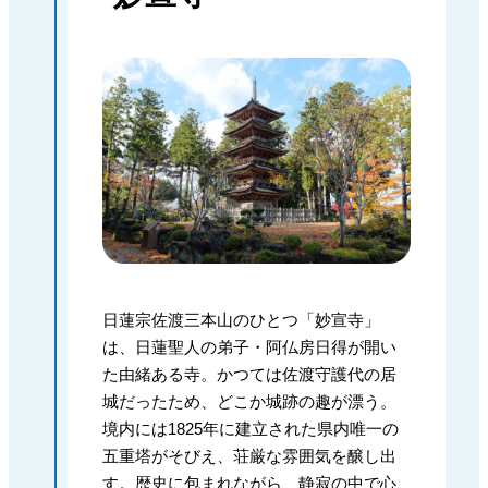
日蓮宗佐渡三本山のひとつ「妙宣寺」
は、日蓮聖人の弟子・阿仏房日得が開い
た由緒ある寺。かつては佐渡守護代の居
城だったため、どこか城跡の趣が漂う。
境内には1825年に建立された県内唯一の
五重塔がそびえ、荘厳な雰囲気を醸し出
す。歴史に包まれながら、静寂の中で心