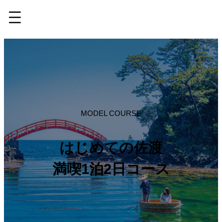
内
容
を
ス
キ
ッ
MODEL COURSE
プ
はじめての佐渡
満喫1泊2日コース