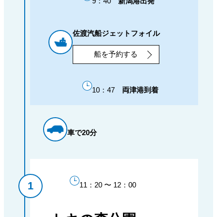
9：40
新潟港出発
佐渡汽船ジェットフォイル
船を予約する
10：47
両津港到着
車で20分
11：20 〜 12：00