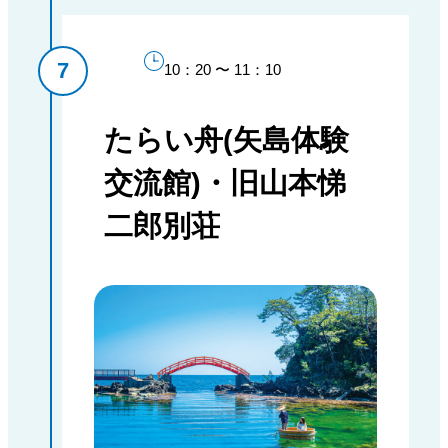
10：20 〜 11：10
たらい舟(矢島体験
交流館)・旧山本悌
二郎別荘