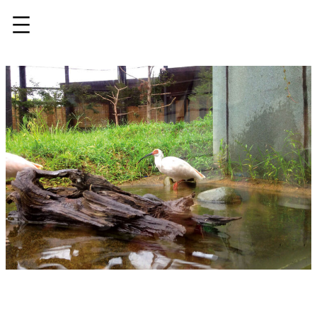
内
容
を
ス
キ
ッ
プ