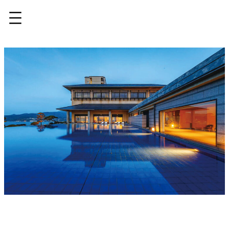
内
容
を
ス
キ
ッ
プ