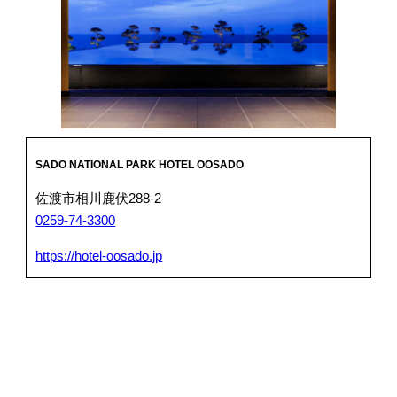
SADO NATIONAL PARK HOTEL OOSADO
佐渡市相川鹿伏288-2
0259-74-3300
https://hotel-oosado.jp