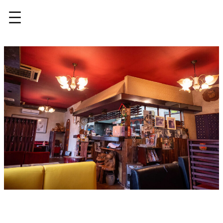
内
容
を
ス
キ
ッ
プ