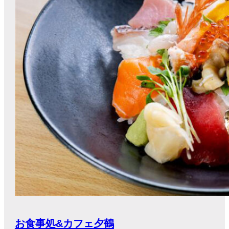
お食事処&カフェ夕鶴