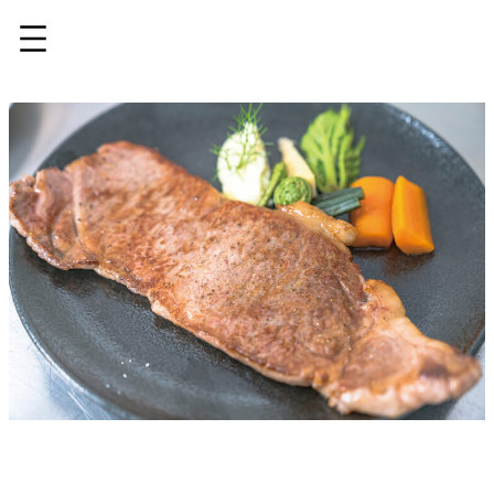
内
容
を
ス
キ
ッ
プ