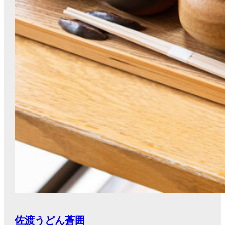
佐渡うどん蒼囲