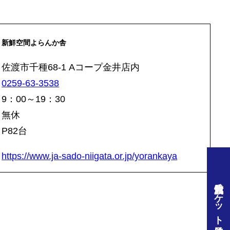
新鮮空間よらんか舎
佐渡市千種68-1 Aコープ金井店内
0259-63-3538
9：00～19：30
無休
P82台
https://www.ja-sado-niigata.or.jp/yorankaya
佐渡汽船チケット予約はこちら