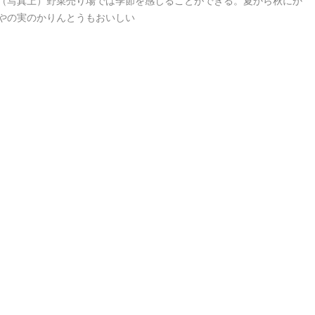
（写真上）野菜売り場では季節を感じることができる。夏から秋にか
やの実のかりんとうもおいしい