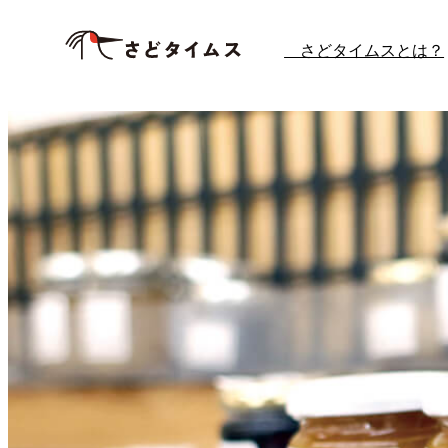
内
さどタイムスとは？
容
を
ス
キ
ッ
プ