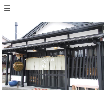
内
容
を
ス
キ
ッ
プ