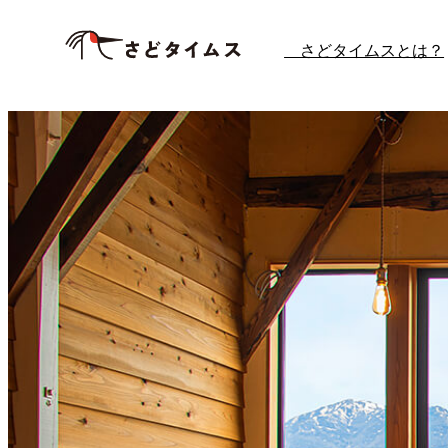
内
さどタイムスとは？
容
を
ス
キ
ッ
プ