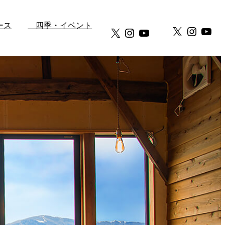
ース
四季・イベント
X
Instag
You
X
Instagram
YouTube