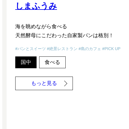
しまふうみ
海を眺めながら食べる
天然酵母にこだわった自家製パンは格別！
パンとスイーツ
絶景レストラン
島のカフェ
PICK UP
国中
食べる
:
もっと見る
し
ま
ふ
う
み