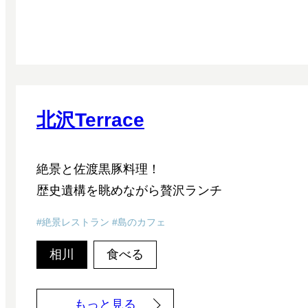
c
o
c
a
f
é
北沢Terrace
湖
A
絶景と佐渡黒豚料理！
S
歴史遺構を眺めながら贅沢ランチ
O
B
絶景レストラン
島のカフェ
I
相川
食べる
:
もっと見る