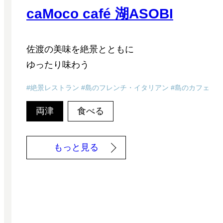
caMoco café 湖ASOBI
佐渡の美味を絶景とともに
ゆったり味わう
絶景レストラン
島のフレンチ・イタリアン
島のカフェ
両津
食べる
:
もっと見る
c
a
M
o