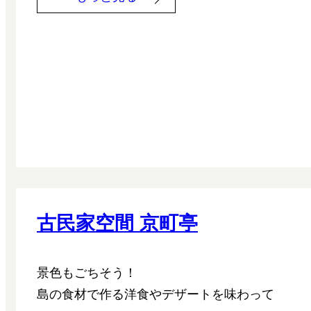
北
沢
T
e
r
r
a
c
e
古民家空間 京町亭
景色もごちそう！
島の食材で作る洋食やデザートを味わって