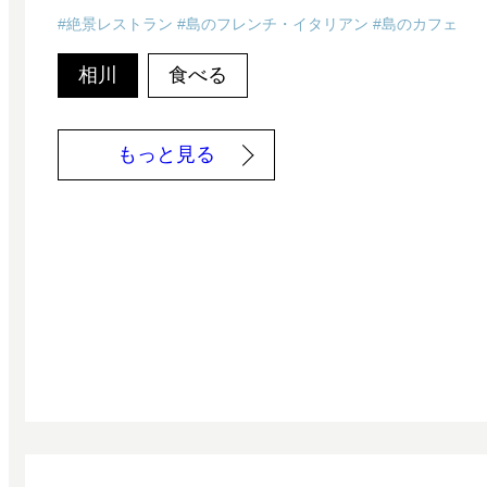
絶景レストラン
島のフレンチ・イタリアン
島のカフェ
相川
食べる
:
もっと見る
古
民
家
空
間
京
町
亭