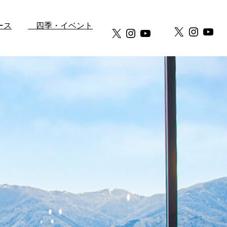
ース
四季・イベント
X
Instag
You
X
Instagram
YouTube