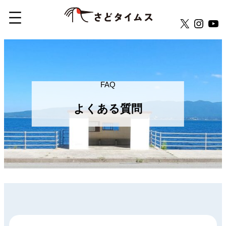
X
Insta
Yo
内
容
を
ス
FAQ
キ
よくある質問
ッ
プ