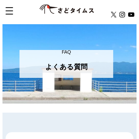
X
Insta
Yo
内
容
を
ス
FAQ
キ
よくある質問
ッ
プ