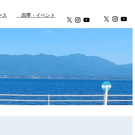
ース
四季・イベント
X
Instag
You
X
Instagram
YouTube