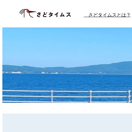
内
さどタイムスとは？
容
を
ス
キ
ッ
プ