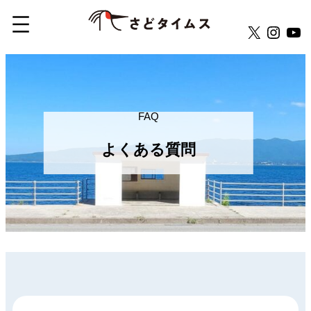
X
Insta
Yo
内
容
を
ス
FAQ
キ
よくある質問
ッ
プ