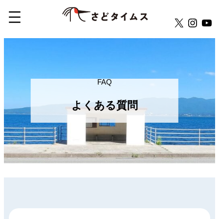
X
Insta
Yo
内
容
を
ス
FAQ
キ
よくある質問
ッ
プ