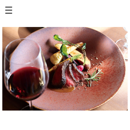
内
容
を
ス
キ
ッ
プ