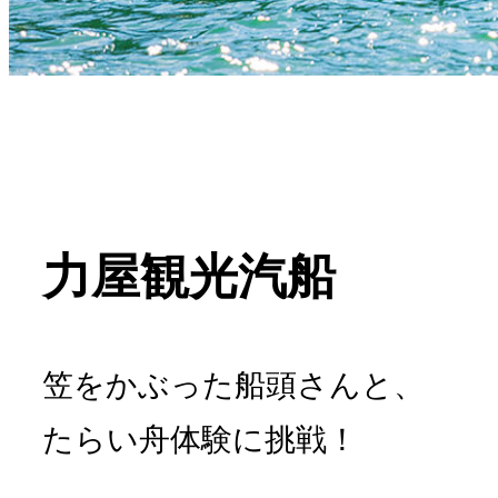
力屋観光汽船
笠をかぶった船頭さんと、
たらい舟体験に挑戦！