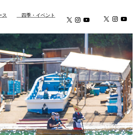
ース
四季・イベント
X
Instag
You
X
Instagram
YouTube