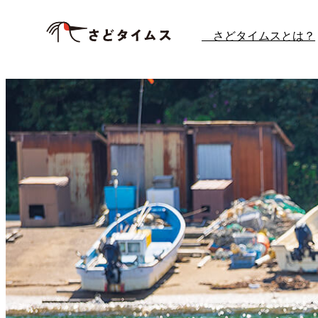
内
さどタイムスとは？
容
を
ス
キ
ッ
プ