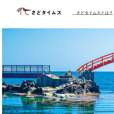
内
さどタイムスとは？
容
を
ス
キ
ッ
プ