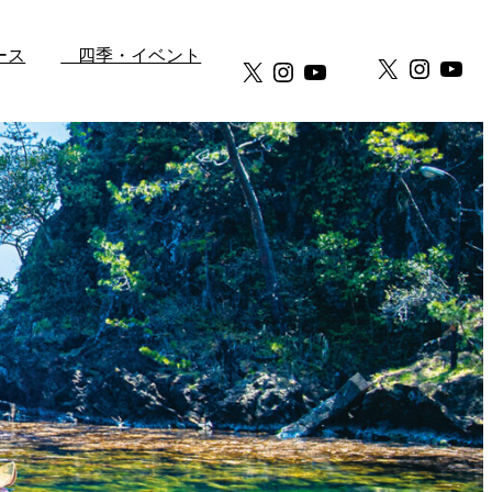
ース
四季・イベント
X
Instag
You
X
Instagram
YouTube