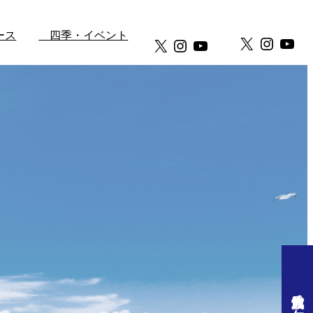
ース
四季・イベント
X
Instag
You
X
Instagram
YouTube