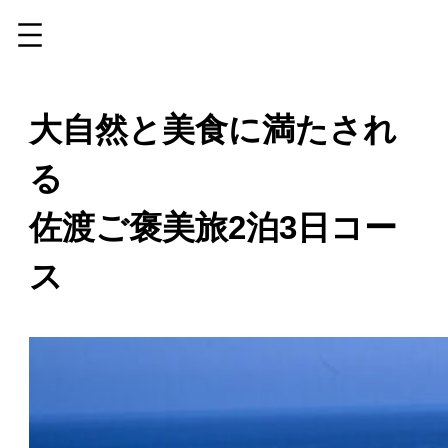
内
容
大自然と美食に満たされ
を
ス
る
キ
ッ
佐渡ご褒美旅2泊3日コー
プ
ス